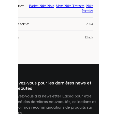
Catégories
:
Basket Nike Noir
,
Mens Nike Trainers
,
Nike
Laced
Premier
utilise
des
Date de sortie
cookies.
:
2024
Les
cookies
Couleur
:
Black
sont
de
petits
fichiers
utilisés
pour
vous
présenter
un
Inscrivez-vous pour les dernières news et
contenu
personnalisé
nouveautés
et
Inscrivez-vous à la newsletter Laced pour être
améliorer
informé des dernières nouveautés, collections et
votre
expérience
recevoir nos recommandations de produits sur
sur
mesure.