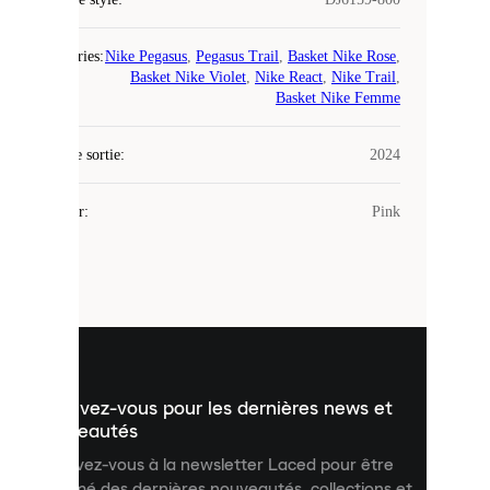
COOKIES
Catégories
:
Nike Pegasus
,
Pegasus Trail
,
Basket Nike Rose
,
Basket Nike Violet
,
Nike React
,
Nike Trail
,
Laced
Basket Nike Femme
utilise
des
Date de sortie
cookies.
:
2024
Les
cookies
Couleur
:
Pink
sont
de
petits
fichiers
utilisés
pour
vous
présenter
un
Inscrivez-vous pour les dernières news et
contenu
personnalisé
nouveautés
et
Inscrivez-vous à la newsletter Laced pour être
améliorer
informé des dernières nouveautés, collections et
votre