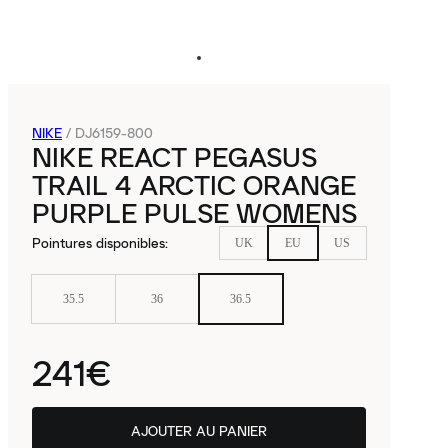
NIKE
/
DJ6159-800
NIKE REACT PEGASUS
TRAIL 4 ARCTIC ORANGE
PURPLE PULSE WOMENS
Pointures disponibles
:
UK
EU
US
35.5
36
36.5
241€
AJOUTER AU PANIER