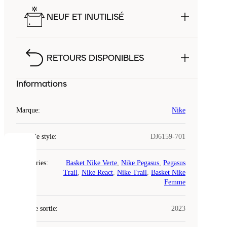
NEUF ET INUTILISÉ
RETOURS DISPONIBLES
Informations
Marque
:
Nike
Code de style
:
DJ6159-701
COOKIES
Catégories
:
Basket Nike Verte
,
Nike Pegasus
,
Pegasus
Trail
,
Nike React
,
Nike Trail
,
Basket Nike
Laced
Femme
utilise
des
Date de sortie
cookies.
:
2023
Les