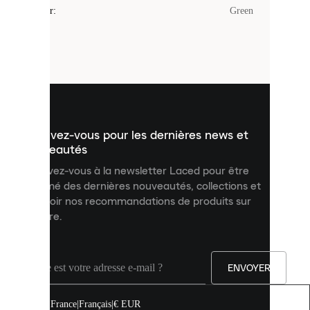
cookies
Couleur
:
Green
sont
de
petits
fichiers
utilisés
pour
vous
présenter
un
Inscrivez-vous pour les dernières news et
contenu
personnalisé
nouveautés
et
Inscrivez-vous à la newsletter Laced pour être
améliorer
informé des dernières nouveautés, collections et
votre
expérience
recevoir nos recommandations de produits sur
sur
mesure.
notre
site.
Vous
pouvez
ENVOYER
autoriser
tous
les
France
|
Français
|
€ EUR