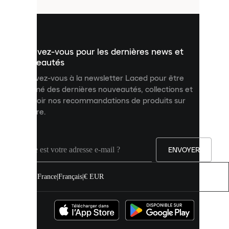
utilisés
pour
vous
présenter
un
Inscrivez-vous pour les dernières news et
contenu
personnalisé
nouveautés
et
Inscrivez-vous à la newsletter Laced pour être
améliorer
informé des dernières nouveautés, collections et
votre
expérience
recevoir nos recommandations de produits sur
sur
mesure.
notre
site.
Vous
pouvez
ENVOYER
autoriser
tous
les
France
|
Français
|
€ EUR
cookies
ou
les
gérer
individuellement