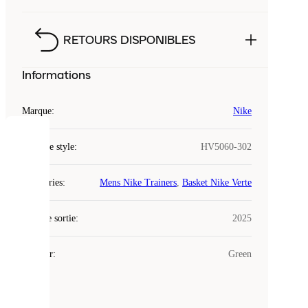
RETOURS DISPONIBLES
Informations
Marque
:
Nike
COOKIES
Code de style
:
HV5060-302
Laced
Catégories
:
Mens Nike Trainers
,
Basket Nike Verte
utilise
des
Date de sortie
cookies.
:
2025
Les
cookies
Couleur
:
Green
sont
de
petits
fichiers