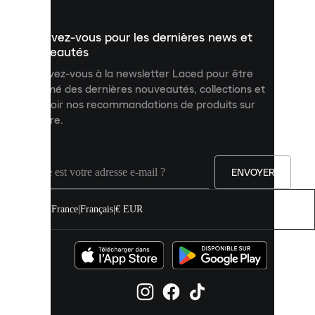
présenter
un
Inscrivez-vous pour les dernières news et
contenu
personnalisé
nouveautés
et
Inscrivez-vous à la newsletter Laced pour être
améliorer
informé des dernières nouveautés, collections et
votre
expérience
recevoir nos recommandations de produits sur
sur
mesure.
notre
site.
Vous
pouvez
ENVOYER
autoriser
tous
les
France
|
Français
|
€ EUR
cookies
ou
les
gérer
individuellement
dans
vos