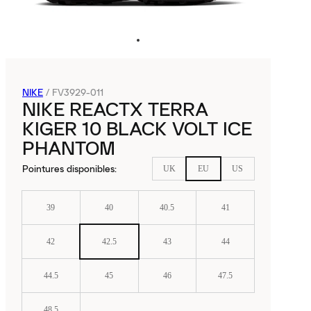
NIKE
/
FV3929-011
NIKE REACTX TERRA
KIGER 10 BLACK VOLT ICE
PHANTOM
Pointures disponibles
:
UK
EU
US
39
40
40.5
41
42
42.5
43
44
44.5
45
46
47.5
48.5