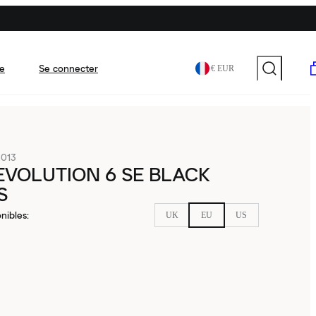
e
Se connecter
€ EUR
013
EVOLUTION 6 SE BLACK
S
nibles
:
UK
EU
US