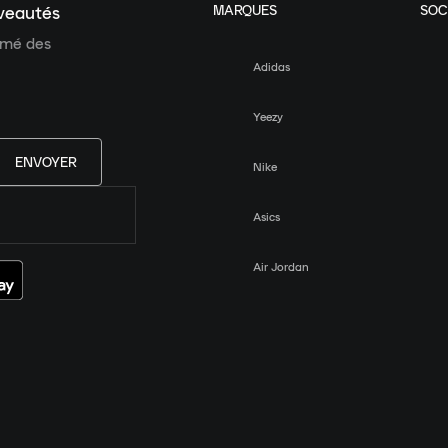
MARQUES
SOC
uveautés
ormé des
Adidas
Yeezy
ENVOYER
Nike
Asics
Air Jordan