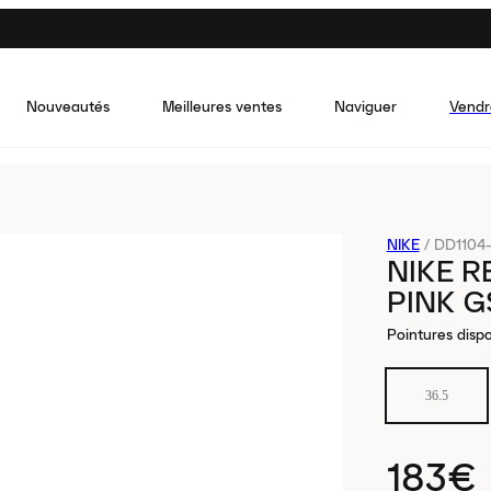
Nouveautés
Meilleures ventes
Naviguer
Vendr
NIKE
/
DD1104-
NIKE R
PINK G
Pointures dispo
36.5
183€