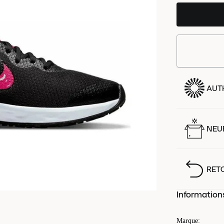
AUT
NEUF
RET
Information
Marque
: