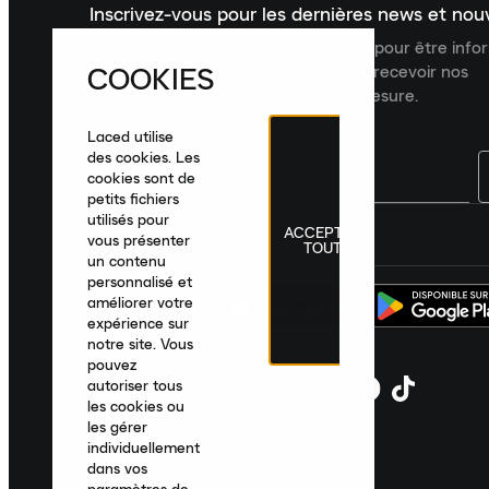
Inscrivez-vous pour les dernières news et no
Inscrivez-vous à la newsletter Laced pour être inf
COOKIES
dernières nouveautés, collections et recevoir nos
recommandations de produits sur mesure.
Laced utilise
des cookies. Les
cookies sont de
petits fichiers
utilisés pour
ACCEPTER
France
|
Français
|
€ EUR
vous présenter
TOUT
un contenu
personnalisé et
améliorer votre
expérience sur
notre site. Vous
pouvez
autoriser tous
les cookies ou
les gérer
individuellement
dans vos