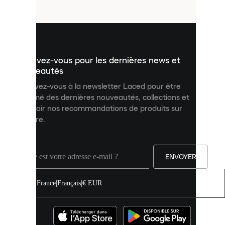
fichiers
utilisés
pour
vous
présenter
un
Inscrivez-vous pour les dernières news et
contenu
personnalisé
nouveautés
et
Inscrivez-vous à la newsletter Laced pour être
améliorer
informé des dernières nouveautés, collections et
votre
expérience
recevoir nos recommandations de produits sur
sur
mesure.
notre
site.
Vous
pouvez
ENVOYER
autoriser
tous
les
France
|
Français
|
€ EUR
cookies
ou
les
gérer