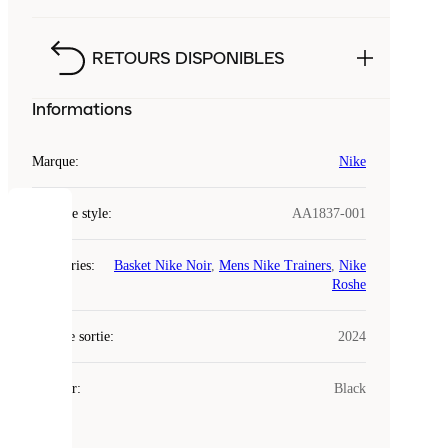
RETOURS DISPONIBLES
Informations
Marque
:
Nike
Code de style
:
AA1837-001
COOKIES
Catégories
:
Basket Nike Noir
,
Mens Nike Trainers
,
Nike
Laced
Roshe
utilise
des
Date de sortie
cookies.
:
2024
Les
cookies
Couleur
:
Black
sont
de
petits