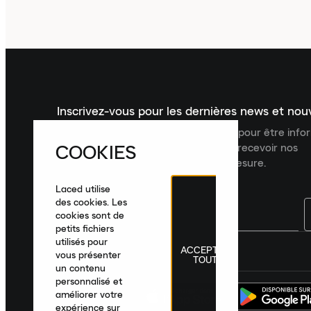
Inscrivez-vous pour les dernières news et no
Inscrivez-vous à la newsletter Laced pour être inf
COOKIES
dernières nouveautés, collections et recevoir nos
recommandations de produits sur mesure.
Laced utilise
des cookies. Les
cookies sont de
petits fichiers
utilisés pour
ACCEPTER
France
|
Français
|
€ EUR
vous présenter
TOUT
un contenu
personnalisé et
améliorer votre
expérience sur