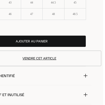
43
44
44.5
45
46
47
48
48.5
AJOUTER AU PANIER
VENDRE CET ARTICLE
HENTIFIÉ
 ET INUTILISÉ