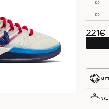
42.5
45.5
221€
AUT
NEUF