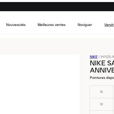
Nouveautés
Meilleures ventes
Naviguer
Vendr
NIKE
/
IH1125-
NIKE S
ANNIV
Pointures dispo
36
39