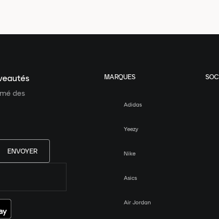
MARQUES
SOC
uveautés
ormé des
Adidas
Yeezy
ENVOYER
Nike
Asics
Air Jordan