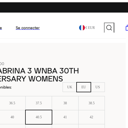
e
Se connecter
€ EUR
100
ABRINA 3 WNBA 30TH
ERSARY WOMENS
nibles
:
UK
EU
US
36.5
37.5
38
38.5
40
40.5
41
42