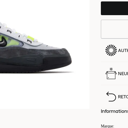
AUT
NEUF
RET
Information
Marque
: