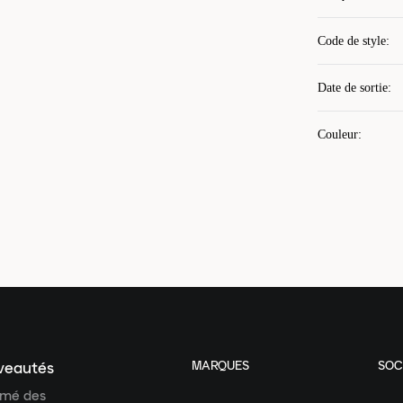
Code de style
:
Date de sortie
:
Couleur
:
MARQUES
SOC
uveautés
ormé des