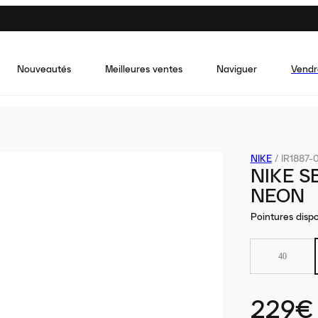
Nouveautés
Meilleures ventes
Naviguer
Vendr
NIKE
/
IR1887-
NIKE S
NEON
Pointures dispo
40
229€