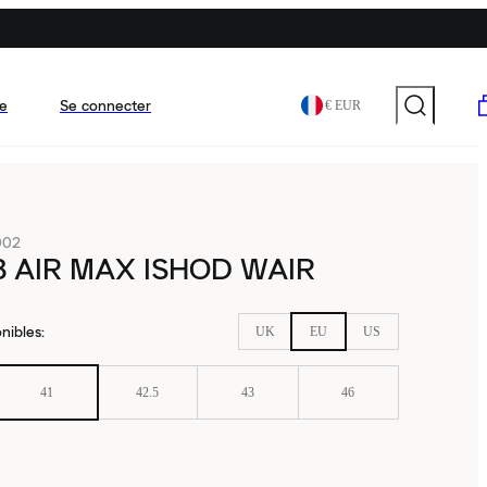
e
Se connecter
€ EUR
002
B AIR MAX ISHOD WAIR
nibles
:
UK
EU
US
41
42.5
43
46