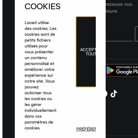
COOKIES
dernières nouveautés, collections et recevoir nos
recommandations de produits sur mesure.
Laced utilise
des cookies. Les
cookies sont de
petits fichiers
utilisés pour
ACCEPTER
France
|
Français
|
€ EUR
vous présenter
TOUT
un contenu
personnalisé et
améliorer votre
expérience sur
notre site. Vous
pouvez
autoriser tous
les cookies ou
les gérer
individuellement
dans vos
paramètres de
cookies.
PRÉFÉRENCES