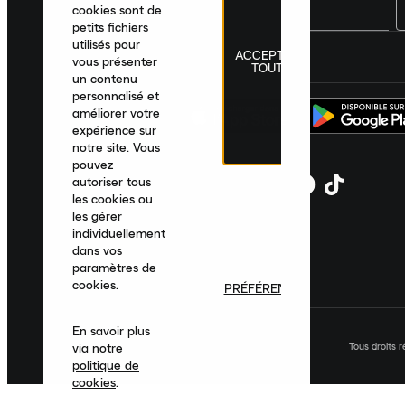
cookies sont de
petits fichiers
utilisés pour
ACCEPTER
France
|
Français
|
€ EUR
vous présenter
TOUT
un contenu
personnalisé et
améliorer votre
expérience sur
notre site. Vous
pouvez
autoriser tous
les cookies ou
les gérer
individuellement
dans vos
paramètres de
cookies.
PRÉFÉRENCES
En savoir plus
Tous droits 
via notre
politique de
cookies
.