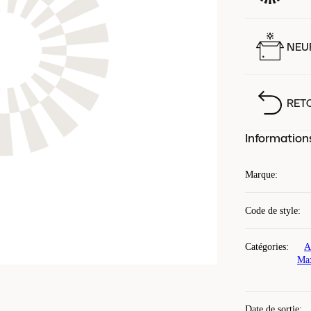
NEUF
RET
Information
Marque
:
Code de style
:
Catégories
:
A
Ma
Date de sortie
: