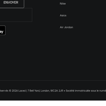
ENVOYER
Nike
Asics
Air Jordan
réservés © 2026 Laced | 7 Bell Yard, London, WC2A 2JR • Société immatriculée sous le nu