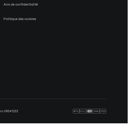
Avis de confidentialité
Politique des cookies
méro 09541333