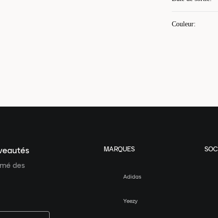
Couleur
:
MARQUES
SOC
uveautés
ormé des
Adidas
Yeezy