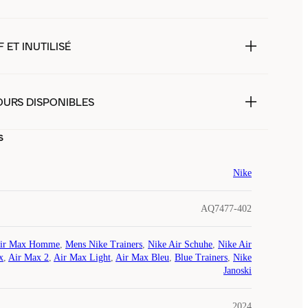
 ET INUTILISÉ
OURS DISPONIBLES
s
Nike
AQ7477-402
ir Max Homme
,
Mens Nike Trainers
,
Nike Air Schuhe
,
Nike Air
x
,
Air Max 2
,
Air Max Light
,
Air Max Bleu
,
Blue Trainers
,
Nike
Janoski
2024