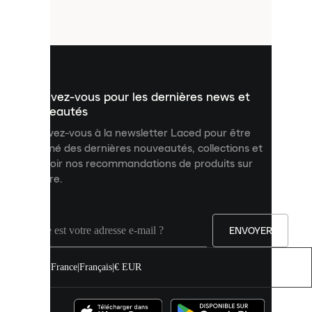
petits
fichiers
utilisés
pour
vous
présenter
un
Inscrivez-vous pour les dernières news et
contenu
personnalisé
nouveautés
et
Inscrivez-vous à la newsletter Laced pour être
améliorer
informé des dernières nouveautés, collections et
votre
expérience
recevoir nos recommandations de produits sur
sur
mesure.
notre
site.
Vous
pouvez
ENVOYER
autoriser
tous
les
France
|
Français
|
€ EUR
cookies
ou
les