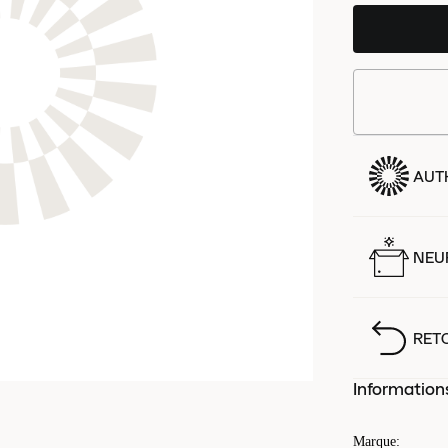
AUT
NEUF
RET
Information
Marque
: