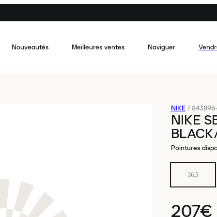
Nouveautés
Meilleures ventes
Naviguer
Vendr
NIKE
/
843896
NIKE S
BLACK
Pointures dispo
36.5
207€