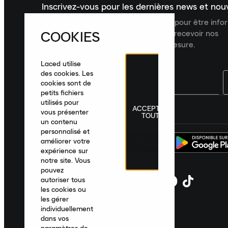
Inscrivez-vous pour les dernières news et no
Inscrivez-vous à la newsletter Laced pour être inf
COOKIES
dernières nouveautés, collections et recevoir nos
recommandations de produits sur mesure.
Laced utilise
des cookies. Les
cookies sont de
petits fichiers
utilisés pour
ACCEPTER
France
|
Français
|
€ EUR
vous présenter
TOUT
un contenu
personnalisé et
améliorer votre
expérience sur
notre site. Vous
pouvez
autoriser tous
les cookies ou
les gérer
individuellement
dans vos