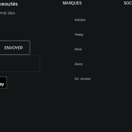
MARQUES
SOC
uveautés
ormé des
Adidas
Yeezy
ENVOYER
Nike
Asics
Air Jordan