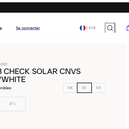
e
Se connecter
€ EUR
-001
B CHECK SOLAR CNVS
/WHITE
nibles
:
UK
EU
US
37.5