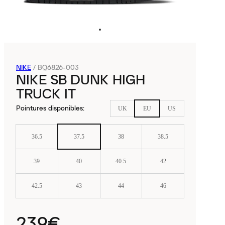
NIKE
/
BQ6826-003
NIKE SB DUNK HIGH
TRUCK IT
Pointures disponibles
:
UK
EU
US
36.5
37.5
38
38.5
39
40
40.5
42
42.5
43
44
46
239€