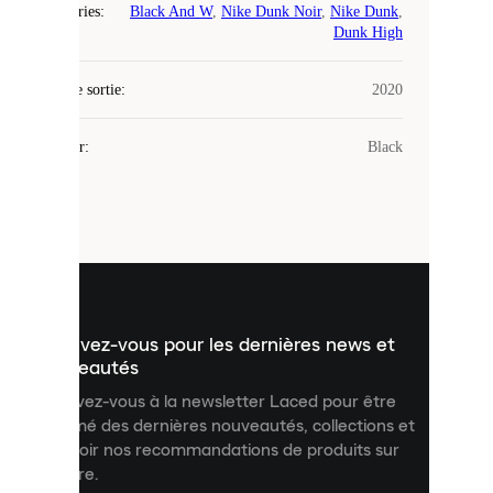
Catégories
:
Black And W
,
Nike Dunk Noir
,
Nike Dunk
,
Laced
Dunk High
utilise
des
Date de sortie
cookies.
:
2020
Les
cookies
Couleur
:
Black
sont
de
petits
fichiers
utilisés
pour
vous
présenter
un
Inscrivez-vous pour les dernières news et
contenu
personnalisé
nouveautés
et
Inscrivez-vous à la newsletter Laced pour être
améliorer
informé des dernières nouveautés, collections et
votre
expérience
recevoir nos recommandations de produits sur
sur
mesure.
notre