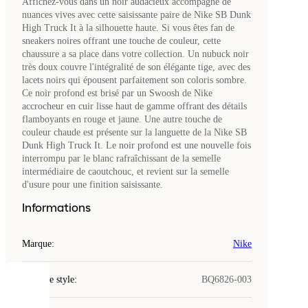
Affichez-vous dans un noir audacieux accompagné de
nuances vives avec cette saisissante paire de Nike SB Dunk
High Truck It à la silhouette haute. Si vous êtes fan de
sneakers noires offrant une touche de couleur, cette
chaussure a sa place dans votre collection. Un nubuck noir
très doux couvre l'intégralité de son élégante tige, avec des
lacets noirs qui épousent parfaitement son coloris sombre.
Ce noir profond est brisé par un Swoosh de Nike
accrocheur en cuir lisse haut de gamme offrant des détails
flamboyants en rouge et jaune. Une autre touche de
couleur chaude est présente sur la languette de la Nike SB
Dunk High Truck It. Le noir profond est une nouvelle fois
interrompu par le blanc rafraîchissant de la semelle
intermédiaire de caoutchouc, et revient sur la semelle
d'usure pour une finition saisissante.
Informations
Marque
:
Nike
Code de style
:
BQ6826-003
COOKIES