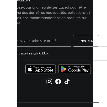
nouveautés
et
Inscrivez-vous à la newsletter Laced pour être
améliorer
informé des dernières nouveautés, collections et
votre
expérience
recevoir nos recommandations de produits sur
sur
mesure.
notre
site.
Vous
pouvez
ENVOYER
autoriser
tous
les
France
|
Français
|
€ EUR
cookies
ou
les
gérer
individuellement
dans
vos
paramètres
de
cookies.