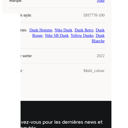
Marque
:
Nike
Code de style
:
DH7778-100
COOKIES
Catégories
:
Dunk Homme
,
Nike Dunk
,
Dunk Retro
,
Dunk
Rouge
,
Nike SB Dunk
,
Yellow Dunks
,
Dunk
Laced
Blanche
utilise
des
Date de sortie
cookies.
:
2022
Les
cookies
Couleur
:
Multi_colour
sont
de
petits
fichiers
utilisés
pour
vous
présenter
un
Inscrivez-vous pour les dernières news et
contenu
personnalisé