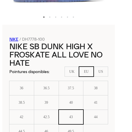
NIKE
/
DH7778-100
NIKE SB DUNK HIGH X
FROSKATE ALL LOVE NO
HATE
Pointures disponibles
:
UK
EU
US
36
36.5
37.5
38
38.5
39
40
41
42
42.5
43
44
44.5
46
49.5