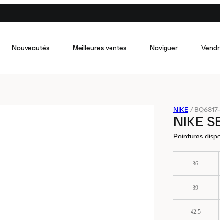
Nouveautés
Meilleures ventes
Naviguer
Vendr
NIKE
/
BQ6817-
NIKE 
Pointures dispo
36
39
42.5