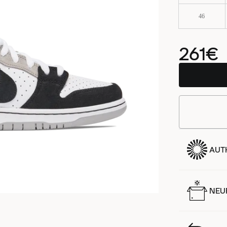
46
261€
AUT
NEUF