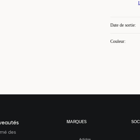
Date de sortie
:
Couleur
:
MARQUES
SOC
uveautés
ormé des
Adidas