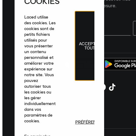
COOKIES
recommandations de produits sur mesure.
Laced utilise
des cookies. Les
cookies sont de
petits fichiers
utilisés pour
ACCEPTER
France
|
Français
|
€ EUR
vous présenter
TOUT
un contenu
personnalisé et
améliorer votre
expérience sur
notre site. Vous
pouvez
autoriser tous
les cookies ou
les gérer
individuellement
dans vos
paramètres de
cookies.
PRÉFÉRENCES