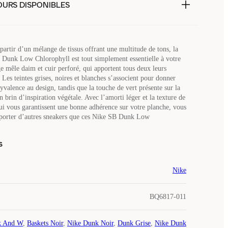
OURS DISPONIBLES
partir d’un mélange de tissus offrant une multitude de tons, la
 Dunk Low Chlorophyll est tout simplement essentielle à votre
ge mêle daim et cuir perforé, qui apportent tous deux leurs
 Les teintes grises, noires et blanches s’associent pour donner
yvalence au design, tandis que la touche de vert présente sur la
n brin d’inspiration végétale. Avec l’amorti léger et la texture de
qui vous garantissent une bonne adhérence sur votre planche, vous
 porter d’autres sneakers que ces Nike SB Dunk Low
s
Nike
BQ6817-011
k And W
,
Baskets Noir
,
Nike Dunk Noir
,
Dunk Grise
,
Nike Dunk