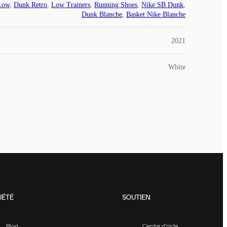
Low
,
Dunk Retro
,
Low Trainers
,
Running Shoes
,
Nike SB Dunk
,
Dunk Blanche
,
Basket Nike Blanche
2021
White
IÉTÉ
SOUTIEN
Blog
Centre d'aide