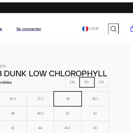
e
Se connecter
€ EUR
011
SB DUNK LOW CHLOROPHYLL
nibles
:
UK
EU
US
36.5
37.5
38
38.5
40
40.5
41
42
43
44
44.5
45