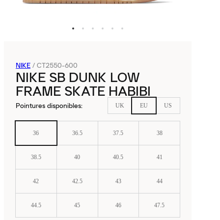
NIKE
/
CT2550-600
NIKE SB DUNK LOW
FRAME SKATE HABIBI
Pointures disponibles
:
UK
EU
US
36
36.5
37.5
38
38.5
40
40.5
41
42
42.5
43
44
44.5
45
46
47.5