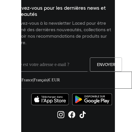
un
Inscrivez-vous pour les dernières news et
contenu
personnalisé
nouveautés
et
Inscrivez-vous à la newsletter Laced pour être
améliorer
informé des dernières nouveautés, collections et
votre
expérience
recevoir nos recommandations de produits sur
sur
mesure.
notre
site.
Vous
pouvez
ENVOYER
autoriser
tous
les
France
|
Français
|
€ EUR
cookies
ou
les
gérer
individuellement
dans
vos
paramètres
de