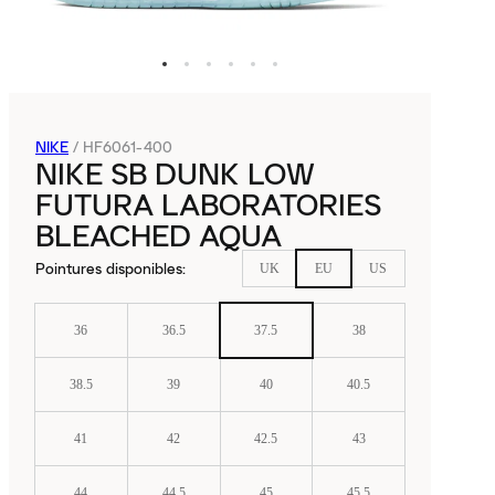
NIKE
/
HF6061-400
NIKE SB DUNK LOW
FUTURA LABORATORIES
BLEACHED AQUA
Pointures disponibles
:
UK
EU
US
36
36.5
37.5
38
38.5
39
40
40.5
41
42
42.5
43
44
44.5
45
45.5