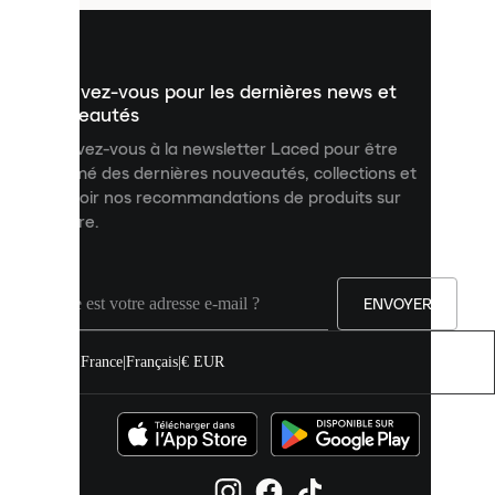
pour
vous
présenter
un
Inscrivez-vous pour les dernières news et
contenu
personnalisé
nouveautés
et
Inscrivez-vous à la newsletter Laced pour être
améliorer
informé des dernières nouveautés, collections et
votre
expérience
recevoir nos recommandations de produits sur
sur
mesure.
notre
site.
Vous
pouvez
ENVOYER
autoriser
tous
les
France
|
Français
|
€ EUR
cookies
ou
les
gérer
individuellement
dans