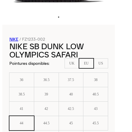
NIKE
/
FZ1233-002
NIKE SB DUNK LOW
OLYMPICS SAFARI
Pointures disponibles
:
UK
EU
US
36
36.5
37.5
38
38.5
39
40
40.5
41
42
42.5
43
44
44.5
45
45.5