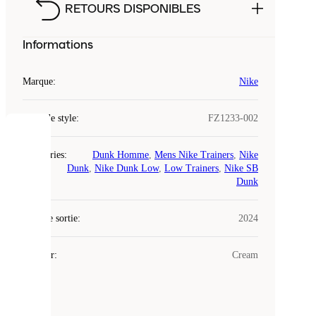
RETOURS DISPONIBLES
Informations
Marque
:
Nike
Code de style
:
FZ1233-002
COOKIES
Catégories
:
Dunk Homme
,
Mens Nike Trainers
,
Nike
Dunk
,
Nike Dunk Low
,
Low Trainers
,
Nike SB
Laced
Dunk
utilise
des
Date de sortie
cookies.
:
2024
Les
cookies
Couleur
:
Cream
sont
de
petits
fichiers
utilisés