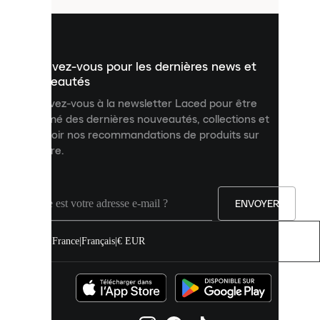
pour
vous
présenter
un
Inscrivez-vous pour les dernières news et
contenu
personnalisé
nouveautés
et
Inscrivez-vous à la newsletter Laced pour être
améliorer
informé des dernières nouveautés, collections et
votre
expérience
recevoir nos recommandations de produits sur
sur
mesure.
notre
site.
Vous
pouvez
ENVOYER
autoriser
tous
les
France
|
Français
|
€ EUR
cookies
ou
les
gérer
individuellement