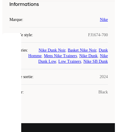
Informations
Marque
:
Nike
Code de style
:
FJ1674-700
COOKIES
Catégories
:
Nike Dunk Noir
,
Basket Nike Noir
,
Dunk
Homme
,
Mens Nike Trainers
,
Nike Dunk
,
Nike
Laced
Dunk Low
,
Low Trainers
,
Nike SB Dunk
utilise
des
Date de sortie
cookies.
:
2024
Les
cookies
Couleur
:
Black
sont
de
petits
fichiers
utilisés
pour
vous