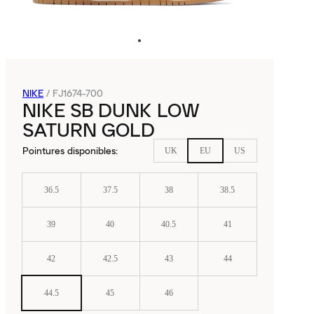
NIKE
/
FJ1674-700
NIKE SB DUNK LOW
SATURN GOLD
Pointures disponibles
:
UK
EU
US
36.5
37.5
38
38.5
39
40
40.5
41
42
42.5
43
44
44.5
45
46