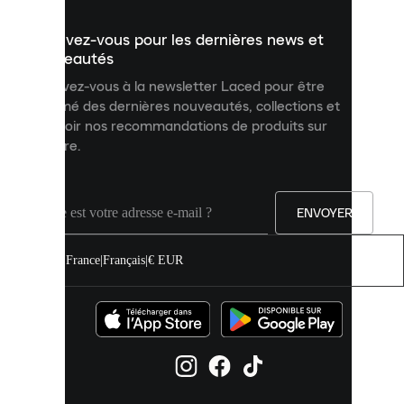
présenter
un
Inscrivez-vous pour les dernières news et
contenu
personnalisé
nouveautés
et
Inscrivez-vous à la newsletter Laced pour être
améliorer
informé des dernières nouveautés, collections et
votre
expérience
recevoir nos recommandations de produits sur
sur
mesure.
notre
site.
Vous
pouvez
ENVOYER
autoriser
tous
les
France
|
Français
|
€ EUR
cookies
ou
les
gérer
individuellement
dans
vos
paramètres