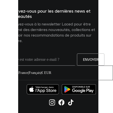
présenter
un
Inscrivez-vous pour les dernières news et
contenu
personnalisé
nouveautés
et
Inscrivez-vous à la newsletter Laced pour être
améliorer
informé des dernières nouveautés, collections et
votre
expérience
recevoir nos recommandations de produits sur
sur
mesure.
notre
site.
Vous
pouvez
ENVOYER
autoriser
tous
les
France
|
Français
|
€ EUR
cookies
ou
les
gérer
individuellement
dans
vos
paramètres