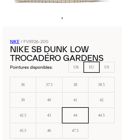
NIKE
/
FV5926-200
NIKE SB DUNK LOW
TROCADÉRO GARDENS
Pointures disponibles
:
UK
EU
US
36
37.5
38
38.5
39
40
41
42
42.5
43
44
44.5
45.5
46
47.5