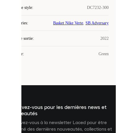
COOKIES
Code de style
:
DC7232-300
Laced
Catégories
:
Basket Nike Verte
,
SB Adversary
utilise
des
Date de sortie
cookies.
:
2022
Les
cookies
Couleur
:
Green
sont
de
petits
fichiers
utilisés
pour
vous
présenter
un
Inscrivez-vous pour les dernières news et
contenu
personnalisé
nouveautés
et
Inscrivez-vous à la newsletter Laced pour être
améliorer
informé des dernières nouveautés, collections et
votre