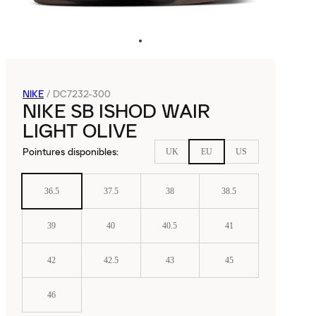
NIKE
/
DC7232-300
NIKE SB ISHOD WAIR
LIGHT OLIVE
Pointures disponibles
:
UK
EU
US
36.5
37.5
38
38.5
39
40
40.5
41
42
42.5
43
45
46