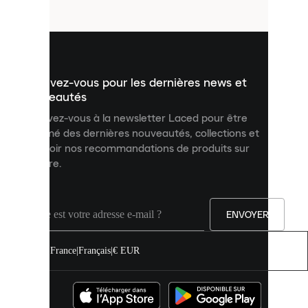
fichiers
utilisés
pour
vous
présenter
un
Inscrivez-vous pour les dernières news et
contenu
personnalisé
nouveautés
et
Inscrivez-vous à la newsletter Laced pour être
améliorer
informé des dernières nouveautés, collections et
votre
expérience
recevoir nos recommandations de produits sur
sur
mesure.
notre
site.
Vous
pouvez
ENVOYER
autoriser
tous
les
France
|
Français
|
€ EUR
cookies
ou
les
gérer