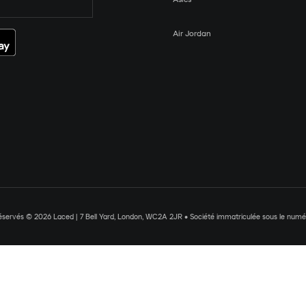
Air Jordan
réservés © 2026 Laced | 7 Bell Yard, London, WC2A 2JR • Société immatriculée sous le nu