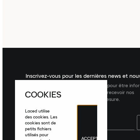
Inscrivez-vous pour les dernières news et no
Inscrivez-vous à la newsletter Laced pour être inf
COOKIES
dernières nouveautés, collections et recevoir nos
recommandations de produits sur mesure.
Laced utilise
des cookies. Les
cookies sont de
petits fichiers
utilisés pour
ACCEPTER
France
|
Français
|
€ EUR