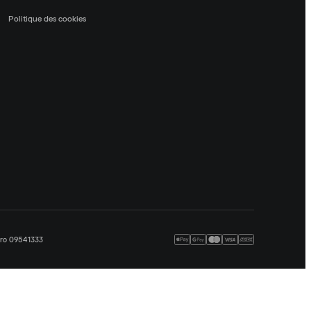
Politique des cookies
méro 09541333