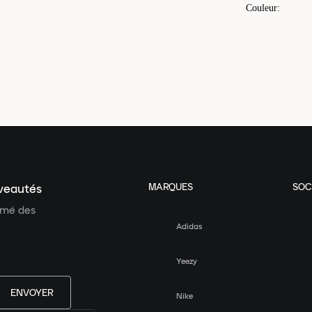
Couleur
:
MARQUES
SOC
uveautés
ormé des
Adidas
Yeezy
ENVOYER
Nike