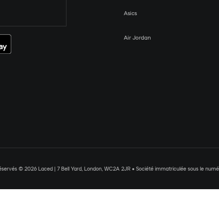
Asics
Air Jordan
réservés © 2026 Laced | 7 Bell Yard, London, WC2A 2JR • Société immatriculée sous le nu