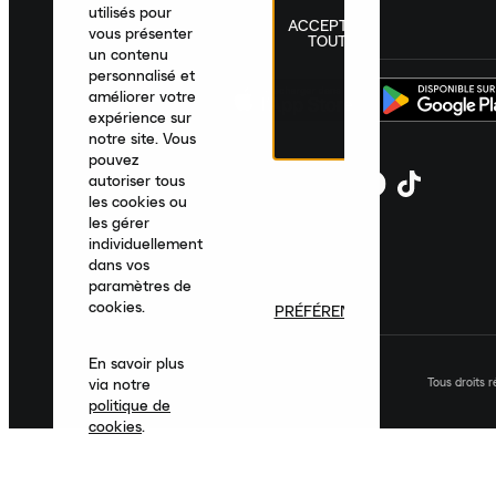
utilisés pour
ACCEPTER
France
|
Français
|
€ EUR
vous présenter
TOUT
un contenu
personnalisé et
améliorer votre
expérience sur
notre site. Vous
pouvez
autoriser tous
les cookies ou
les gérer
individuellement
dans vos
paramètres de
cookies.
PRÉFÉRENCES
En savoir plus
Tous droits 
via notre
politique de
cookies
.