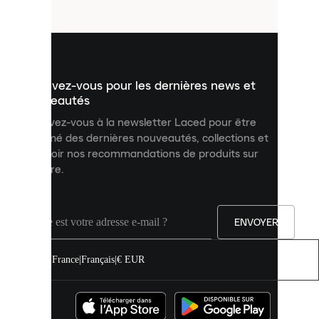
fichiers
utilisés
pour
vous
présenter
un
Inscrivez-vous pour les dernières news et
contenu
personnalisé
nouveautés
et
Inscrivez-vous à la newsletter Laced pour être
améliorer
informé des dernières nouveautés, collections et
votre
expérience
recevoir nos recommandations de produits sur
sur
mesure.
notre
site.
Vous
pouvez
ENVOYER
autoriser
tous
les
France
|
Français
|
€ EUR
cookies
ou
les
gérer