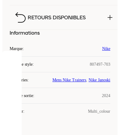
RETOURS DISPONIBLES
Informations
Marque
:
Nike
COOKIES
Code de style
:
807497-703
Laced
Catégories
:
Mens Nike Trainers
,
Nike Janoski
utilise
des
Date de sortie
cookies.
:
2024
Les
cookies
Couleur
:
Multi_colour
sont
de
petits
fichiers