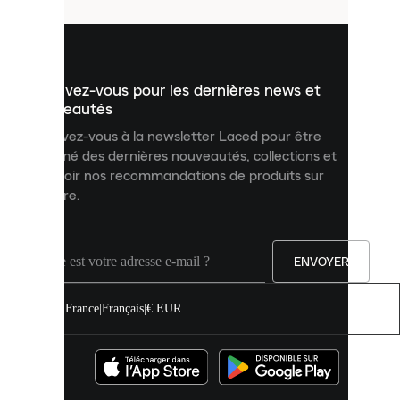
utilisés
pour
vous
présenter
un
Inscrivez-vous pour les dernières news et
contenu
personnalisé
nouveautés
et
Inscrivez-vous à la newsletter Laced pour être
améliorer
informé des dernières nouveautés, collections et
votre
expérience
recevoir nos recommandations de produits sur
sur
mesure.
notre
site.
Vous
pouvez
ENVOYER
autoriser
tous
les
France
|
Français
|
€ EUR
cookies
ou
les
gérer
individuellement