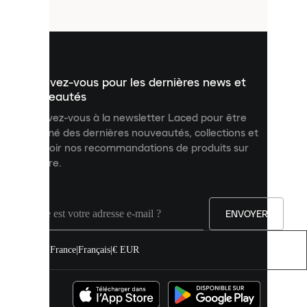
fichiers
utilisés
pour
vous
présenter
un
Inscrivez-vous pour les dernières news et
contenu
personnalisé
nouveautés
et
Inscrivez-vous à la newsletter Laced pour être
améliorer
informé des dernières nouveautés, collections et
votre
expérience
recevoir nos recommandations de produits sur
sur
mesure.
notre
site.
Vous
pouvez
ENVOYER
autoriser
tous
les
France
|
Français
|
€ EUR
cookies
ou
les
gérer