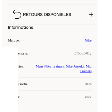
RETOURS DISPONIBLES
Informations
Marque
:
Nike
Code de style
:
375361-012
COOKIES
Catégories
:
Mens Nike Trainers
,
Nike Janoski
,
Mid
Laced
Trainers
utilise
des
Date de sortie
cookies.
:
2024
Les
cookies
Couleur
:
Black
sont
de
petits