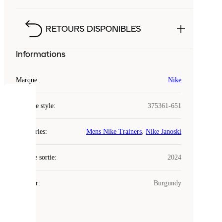
RETOURS DISPONIBLES
Informations
Marque
:
Nike
COOKIES
Code de style
:
375361-651
Laced
Catégories
:
Mens Nike Trainers
,
Nike Janoski
utilise
des
Date de sortie
cookies.
:
2024
Les
cookies
Couleur
:
Burgundy
sont
de
petits
fichiers