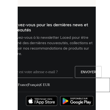
utilisés
pour
vous
présenter
un
Inscrivez-vous pour les dernières news et
contenu
personnalisé
nouveautés
et
Inscrivez-vous à la newsletter Laced pour être
améliorer
informé des dernières nouveautés, collections et
votre
expérience
recevoir nos recommandations de produits sur
sur
mesure.
notre
site.
Vous
pouvez
ENVOYER
autoriser
tous
les
France
|
Français
|
€ EUR
cookies
ou
les
gérer
individuellement