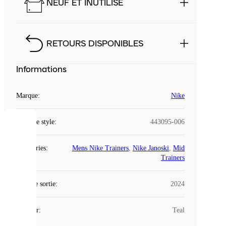
NEUF ET INUTILISÉ
RETOURS DISPONIBLES
Informations
Marque
:
Nike
Code de style
:
443095-006
COOKIES
Catégories
:
Mens Nike Trainers
,
Nike Janoski
,
Mid
Laced
Trainers
utilise
des
Date de sortie
cookies.
:
2024
Les
cookies
Couleur
:
Teal
sont
de