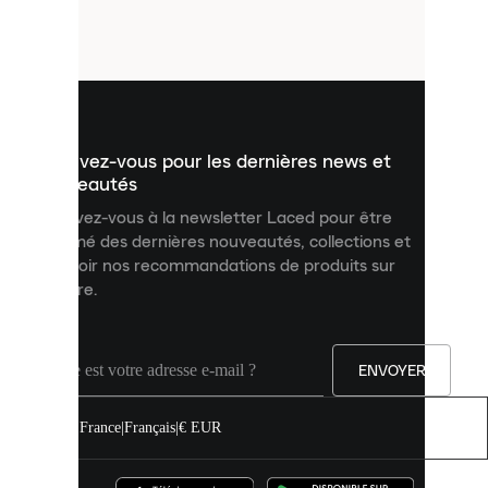
petits
fichiers
utilisés
pour
vous
présenter
un
Inscrivez-vous pour les dernières news et
contenu
personnalisé
nouveautés
et
Inscrivez-vous à la newsletter Laced pour être
améliorer
informé des dernières nouveautés, collections et
votre
expérience
recevoir nos recommandations de produits sur
sur
mesure.
notre
site.
Vous
pouvez
ENVOYER
autoriser
tous
les
France
|
Français
|
€ EUR
cookies
ou