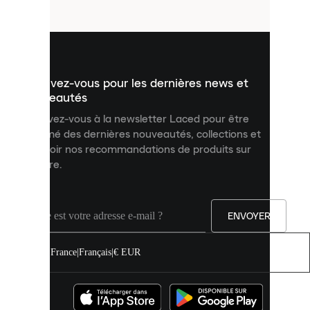
fichiers
utilisés
pour
vous
présenter
un
Inscrivez-vous pour les dernières news et
contenu
personnalisé
nouveautés
et
Inscrivez-vous à la newsletter Laced pour être
améliorer
informé des dernières nouveautés, collections et
votre
expérience
recevoir nos recommandations de produits sur
sur
mesure.
notre
site.
Vous
pouvez
ENVOYER
autoriser
tous
les
France
|
Français
|
€ EUR
cookies
ou
les
gérer