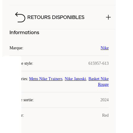
RETOURS DISPONIBLES
Informations
Marque
:
Nike
Code de style
:
615957-613
COOKIES
Catégories
:
Mens Nike Trainers
,
Nike Janoski
,
Basket Nike
Laced
Rouge
utilise
des
Date de sortie
cookies.
:
2024
Les
cookies
Couleur
:
Red
sont
de
petits