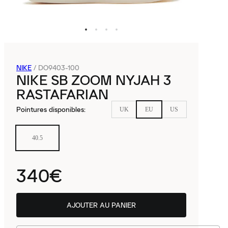
NIKE
/
DO9403-100
NIKE SB ZOOM NYJAH 3
RASTAFARIAN
Pointures disponibles
:
UK
EU
US
40.5
340€
AJOUTER AU PANIER