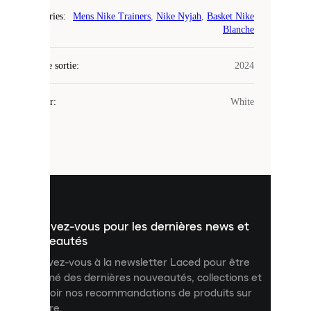
Catégories
:
Mens Nike Trainers
,
Nike Nyjah
,
Basket Nike
Laced
Blanche
utilise
des
Date de sortie
cookies.
:
2024
Les
cookies
Couleur
:
White
sont
de
petits
fichiers
utilisés
pour
vous
présenter
un
Inscrivez-vous pour les dernières news et
contenu
personnalisé
nouveautés
et
Inscrivez-vous à la newsletter Laced pour être
améliorer
informé des dernières nouveautés, collections et
votre
expérience
recevoir nos recommandations de produits sur
sur
mesure.