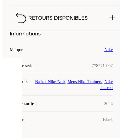
RETOURS DISPONIBLES
Informations
Marque
:
Nike
Code de style
:
778271-007
COOKIES
Catégories
:
Basket Nike Noir
,
Mens Nike Trainers
,
Nike
Laced
Janoski
utilise
des
Date de sortie
cookies.
:
2024
Les
cookies
Couleur
:
Black
sont
de
petits