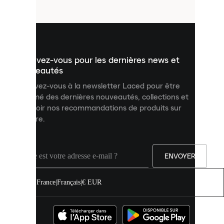
fichiers
utilisés
pour
vous
présenter
un
Inscrivez-vous pour les dernières news et
contenu
personnalisé
nouveautés
et
Inscrivez-vous à la newsletter Laced pour être
améliorer
informé des dernières nouveautés, collections et
votre
expérience
recevoir nos recommandations de produits sur
sur
mesure.
notre
site.
Vous
pouvez
ENVOYER
autoriser
tous
les
France
|
Français
|
€ EUR
cookies
ou
les
gérer