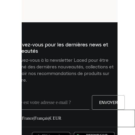
petits
fichiers
utilisés
pour
vous
présenter
un
Inscrivez-vous pour les dernières news et
contenu
personnalisé
nouveautés
et
Inscrivez-vous à la newsletter Laced pour être
améliorer
informé des dernières nouveautés, collections et
votre
expérience
recevoir nos recommandations de produits sur
sur
mesure.
notre
site.
Vous
pouvez
ENVOYER
autoriser
tous
les
France
|
Français
|
€ EUR
cookies
ou