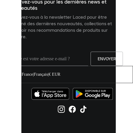
Inscrivez-vous pour les dernières news et
contenu
personnalisé
nouveautés
et
Inscrivez-vous à la newsletter Laced pour être
améliorer
informé des dernières nouveautés, collections et
votre
expérience
recevoir nos recommandations de produits sur
sur
mesure.
notre
site.
Vous
pouvez
ENVOYER
autoriser
tous
les
France
|
Français
|
€ EUR
cookies
ou
les
gérer
individuellement
dans
vos
paramètres
de
cookies.