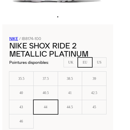
NIKE
/
IB8174-100
NIKE SHOX RIDE 2
METALLIC PLATINUM
Pointures disponibles
:
UK
EU
US
35.5
37.5
38.5
39
40
40.5
41
42.5
43
44
44.5
45
46