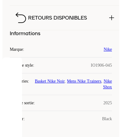
RETOURS DISPONIBLES
Informations
Marque
:
Nike
Code de style
:
IO1906-045
COOKIES
Catégories
:
Basket Nike Noir
,
Mens Nike Trainers
,
Nike
Laced
Shox
utilise
des
Date de sortie
cookies.
:
2025
Les
cookies
Couleur
:
Black
sont
de
petits