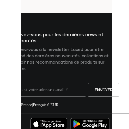
fichiers
utilisés
pour
vous
présenter
un
Inscrivez-vous pour les dernières news et
contenu
personnalisé
nouveautés
et
Inscrivez-vous à la newsletter Laced pour être
améliorer
informé des dernières nouveautés, collections et
votre
expérience
recevoir nos recommandations de produits sur
sur
mesure.
notre
site.
Vous
pouvez
ENVOYER
autoriser
tous
les
France
|
Français
|
€ EUR
cookies
ou
les
gérer