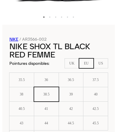
NIKE
/
AR3566-002
NIKE SHOX TL BLACK
RED FEMME
Pointures disponibles
:
UK
EU
US
35.5
36
36.5
37.5
38
38.5
39
40
40.5
41
42
42.5
43
44
44.5
45.5