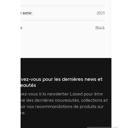
utilise
des
Date de sortie
cookies.
:
2023
Les
cookies
Couleur
:
Black
sont
de
petits
fichiers
utilisés
pour
vous
présenter
un
Inscrivez-vous pour les dernières news et
contenu
personnalisé
nouveautés
et
Inscrivez-vous à la newsletter Laced pour être
améliorer
informé des dernières nouveautés, collections et
votre
expérience
recevoir nos recommandations de produits sur
sur
mesure.
notre
site.
Vous