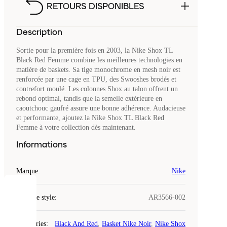
RETOURS DISPONIBLES
Description
Sortie pour la première fois en 2003, la Nike Shox TL
Black Red Femme combine les meilleures technologies en
matière de baskets. Sa tige monochrome en mesh noir est
renforcée par une cage en TPU, des Swooshes brodés et
contrefort moulé. Les colonnes Shox au talon offrent un
rebond optimal, tandis que la semelle extérieure en
caoutchouc gaufré assure une bonne adhérence. Audacieuse
et performante, ajoutez la Nike Shox TL Black Red
Femme à votre collection dès maintenant.
Informations
Marque
:
Nike
COOKIES
Code de style
:
AR3566-002
Laced
Catégories
:
Black And Red
,
Basket Nike Noir
,
Nike Shox