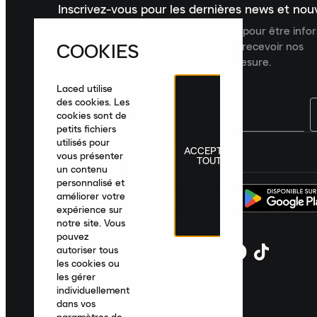
Inscrivez-vous pour les dernières news et no
Inscrivez-vous à la newsletter Laced pour être inf
COOKIES
dernières nouveautés, collections et recevoir nos
recommandations de produits sur mesure.
Laced utilise
des cookies. Les
cookies sont de
petits fichiers
utilisés pour
ACCEPTER
France
|
Français
|
€ EUR
vous présenter
TOUT
un contenu
personnalisé et
améliorer votre
expérience sur
notre site. Vous
pouvez
autoriser tous
les cookies ou
les gérer
individuellement
dans vos