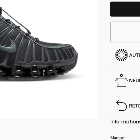
AUT
NEUF
RET
Information
Marque
: