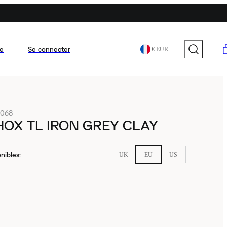
e
Se connecter
€ EUR
-068
HOX TL IRON GREY CLAY
nibles
:
UK
EU
US