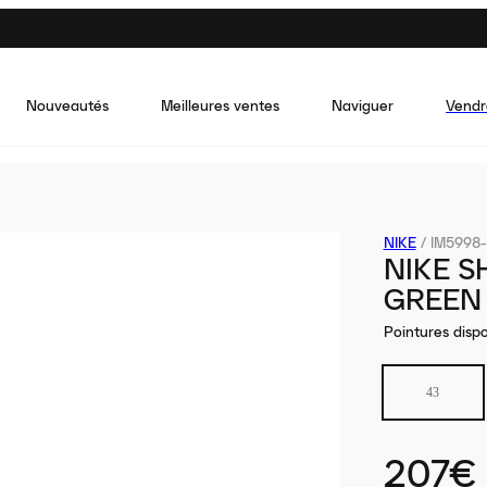
Nouveautés
Meilleures ventes
Naviguer
Vendr
NIKE
/
IM5998
NIKE S
GREEN
Pointures dispo
43
207€