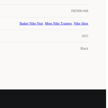
IM5998-068
Basket Nike Noir
,
Mens Nike Trainers
,
Nike Shox
2025
Black