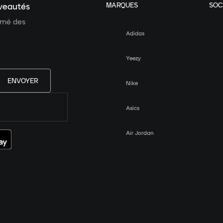
MARQUES
SOC
uveautés
ormé des
Adidas
Yeezy
ENVOYER
Nike
Asics
Air Jordan