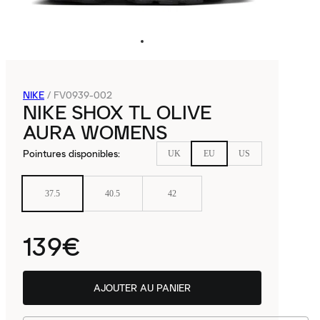
NIKE
/
FV0939-002
NIKE SHOX TL OLIVE
AURA WOMENS
Pointures disponibles
:
UK
EU
US
37.5
40.5
42
139€
AJOUTER AU PANIER