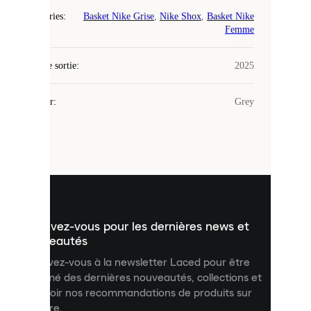
Catégories
:
Basket Nike Grise
,
Nike Shox
,
Basket Nike
Laced
Femme
utilise
des
Date de sortie
cookies.
:
2025
Les
cookies
Couleur
:
Grey
sont
de
petits
fichiers
utilisés
pour
vous
présenter
un
Inscrivez-vous pour les dernières news et
contenu
personnalisé
nouveautés
et
Inscrivez-vous à la newsletter Laced pour être
améliorer
informé des dernières nouveautés, collections et
votre
expérience
recevoir nos recommandations de produits sur
sur
mesure.