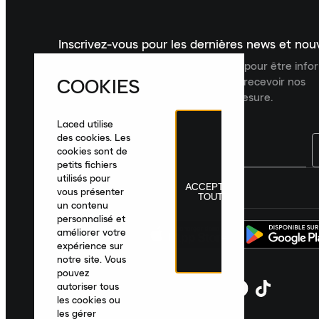
Inscrivez-vous pour les dernières news et no
Inscrivez-vous à la newsletter Laced pour être inf
COOKIES
dernières nouveautés, collections et recevoir nos
recommandations de produits sur mesure.
Laced utilise
des cookies. Les
cookies sont de
petits fichiers
utilisés pour
ACCEPTER
France
|
Français
|
€ EUR
vous présenter
TOUT
un contenu
personnalisé et
améliorer votre
expérience sur
notre site. Vous
pouvez
autoriser tous
les cookies ou
les gérer