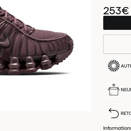
253€
AUT
NEUF
RET
Information