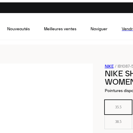
Nouveautés
Meilleures ventes
Naviguer
Vendr
NIKE
/
IB1087-
NIKE S
WOME
Pointures dispo
35.5
38.5