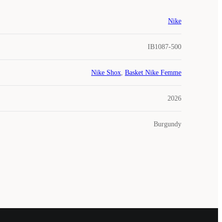
Nike
IB1087-500
Nike Shox
,
Basket Nike Femme
2026
Burgundy