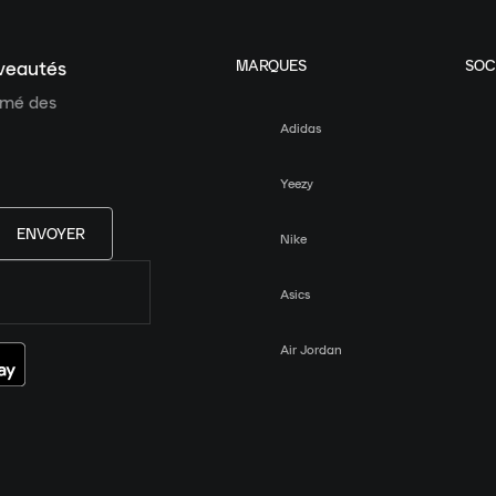
MARQUES
SOC
uveautés
ormé des
Adidas
Yeezy
ENVOYER
Nike
Asics
Air Jordan