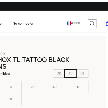
e
Se connecter
€ EUR
500
HOX TL TATTOO BLACK
NS
nibles
:
UK
EU
US
36
36.5
37.5
38
39