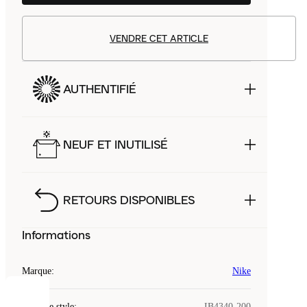
VENDRE CET ARTICLE
AUTHENTIFIÉ
NEUF ET INUTILISÉ
RETOURS DISPONIBLES
Informations
Marque
:
Nike
COOKIES
Code de style
:
IB4340-200