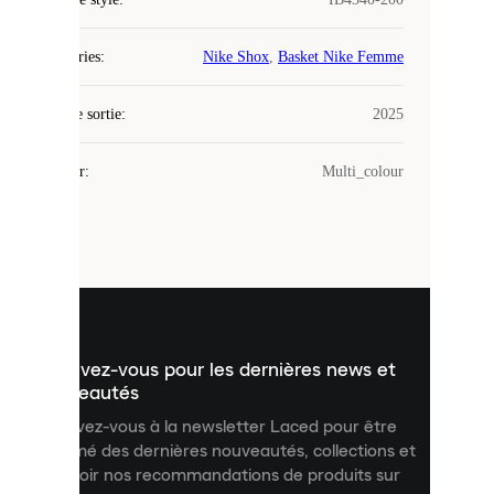
Laced
Catégories
:
Nike Shox
,
Basket Nike Femme
utilise
des
Date de sortie
cookies.
:
2025
Les
cookies
Couleur
:
Multi_colour
sont
de
petits
fichiers
utilisés
pour
vous
présenter
un
Inscrivez-vous pour les dernières news et
contenu
personnalisé
nouveautés
et
Inscrivez-vous à la newsletter Laced pour être
améliorer
informé des dernières nouveautés, collections et
votre
expérience
recevoir nos recommandations de produits sur
sur