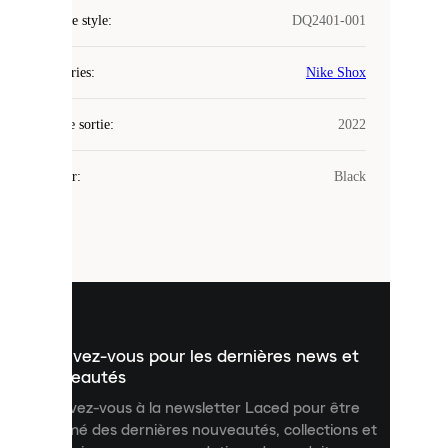
COOKIES
Code de style
:
DQ2401-001
Laced
Catégories
:
Nike Shox
utilise
des
Date de sortie
cookies.
:
2022
Les
cookies
Couleur
:
Black
sont
de
petits
fichiers
utilisés
pour
vous
présenter
un
Inscrivez-vous pour les dernières news et
contenu
personnalisé
nouveautés
et
Inscrivez-vous à la newsletter Laced pour être
améliorer
informé des dernières nouveautés, collections et
votre