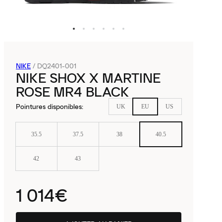
NIKE
/
DQ2401-001
NIKE SHOX X MARTINE
ROSE MR4 BLACK
Pointures disponibles
:
UK
EU
US
35.5
37.5
38
40.5
42
43
1 014€