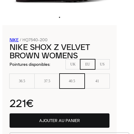
NIKE
/
HQ7540-200
NIKE SHOX Z VELVET
BROWN WOMENS
Pointures disponibles
:
UK
EU
US
36.5
37.5
40.5
41
221€
AJOUTER AU PANIER