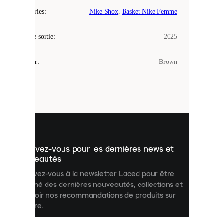
Laced
Catégories
:
Nike Shox
,
Basket Nike Femme
utilise
des
Date de sortie
cookies.
:
2025
Les
cookies
Couleur
:
Brown
sont
de
petits
fichiers
utilisés
pour
vous
présenter
un
Inscrivez-vous pour les dernières news et
contenu
personnalisé
nouveautés
et
Inscrivez-vous à la newsletter Laced pour être
améliorer
informé des dernières nouveautés, collections et
votre
expérience
recevoir nos recommandations de produits sur
sur
mesure.
notre