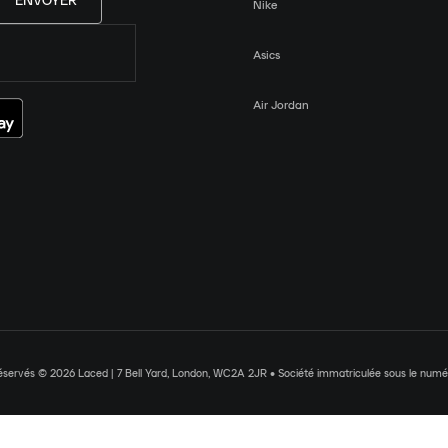
ENVOYER
Nike
Asics
Air Jordan
réservés © 2026 Laced | 7 Bell Yard, London, WC2A 2JR • Société immatriculée sous le nu