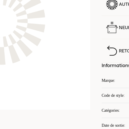
AUT
NEUF
RET
Information
Marque
:
Code de style
:
Catégories
:
Date de sortie
: