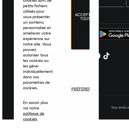
cookies sont de
petits fichiers
utilisés pour
ACCEPTER
France
|
Français
|
€ EUR
vous présenter
TOUT
un contenu
personnalisé et
améliorer votre
expérience sur
notre site. Vous
pouvez
autoriser tous
les cookies ou
les gérer
individuellement
dans vos
paramètres de
cookies.
PRÉFÉRENCES
En savoir plus
Tous droits 
via notre
politique de
cookies
.