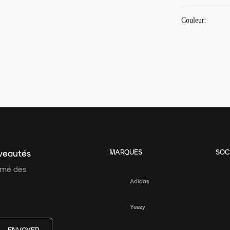
Couleur
:
MARQUES
SOC
uveautés
ormé des
Adidas
Yeezy