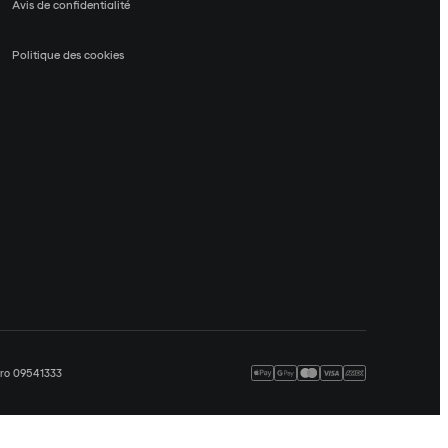
Avis de confidentialité
Politique des cookies
méro 09541333