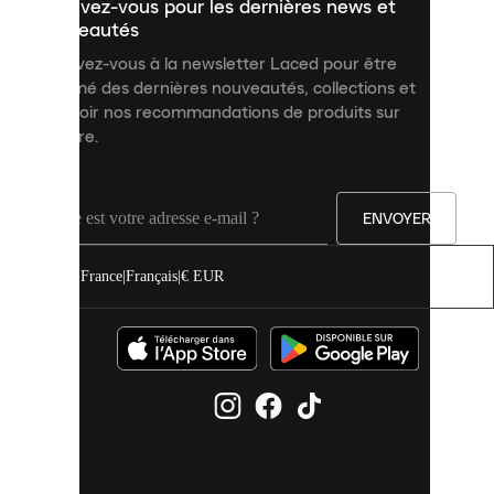
Inscrivez-vous pour les dernières news et
contenu
personnalisé
nouveautés
et
Inscrivez-vous à la newsletter Laced pour être
améliorer
informé des dernières nouveautés, collections et
votre
expérience
recevoir nos recommandations de produits sur
sur
mesure.
notre
site.
Vous
pouvez
ENVOYER
autoriser
tous
les
France
|
Français
|
€ EUR
cookies
ou
les
gérer
individuellement
dans
vos
paramètres
de
cookies.