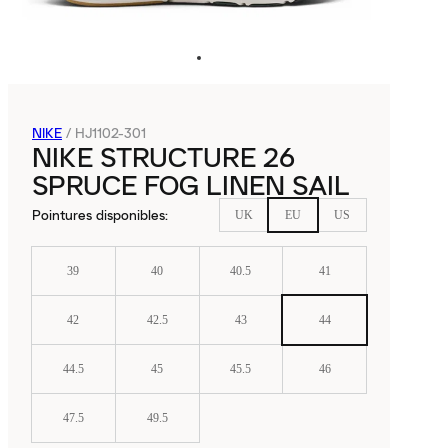
NIKE
/
HJ1102-301
NIKE STRUCTURE 26
SPRUCE FOG LINEN SAIL
Pointures disponibles
:
UK
EU
US
39
40
40.5
41
42
42.5
43
44
44.5
45
45.5
46
47.5
49.5