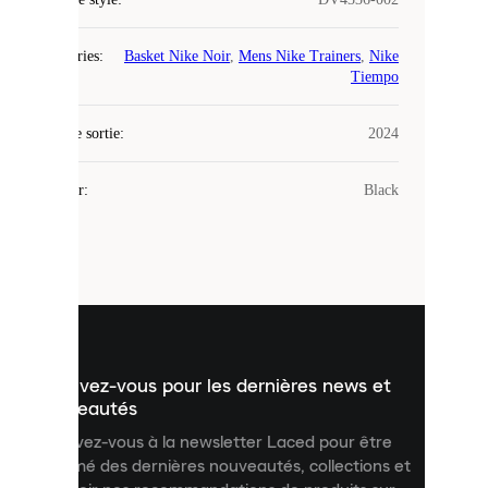
COOKIES
Catégories
:
Basket Nike Noir
,
Mens Nike Trainers
,
Nike
Laced
Tiempo
utilise
des
Date de sortie
cookies.
:
2024
Les
cookies
Couleur
:
Black
sont
de
petits
fichiers
utilisés
pour
vous
présenter
un
Inscrivez-vous pour les dernières news et
contenu
personnalisé
nouveautés
et
Inscrivez-vous à la newsletter Laced pour être
améliorer
informé des dernières nouveautés, collections et
votre
expérience