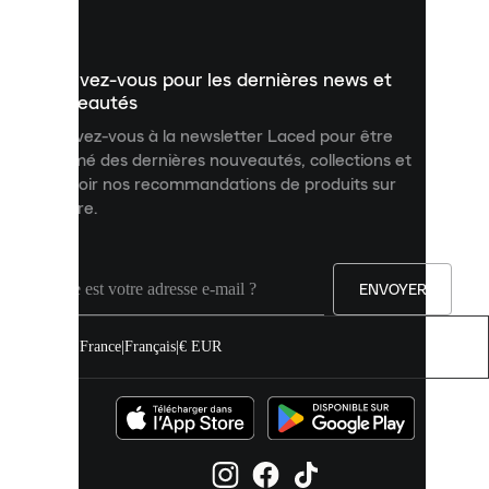
vous
présenter
un
Inscrivez-vous pour les dernières news et
contenu
personnalisé
nouveautés
et
Inscrivez-vous à la newsletter Laced pour être
améliorer
informé des dernières nouveautés, collections et
votre
expérience
recevoir nos recommandations de produits sur
sur
mesure.
notre
site.
Vous
pouvez
ENVOYER
autoriser
tous
les
France
|
Français
|
€ EUR
cookies
ou
les
gérer
individuellement
dans