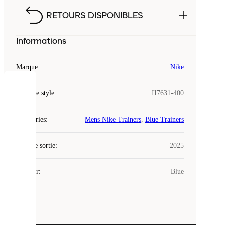
RETOURS DISPONIBLES
Informations
Marque
:
Nike
COOKIES
Code de style
:
II7631-400
Laced
Catégories
:
Mens Nike Trainers
,
Blue Trainers
utilise
des
Date de sortie
cookies.
:
2025
Les
cookies
Couleur
:
Blue
sont
de
petits
fichiers
utilisés
pour