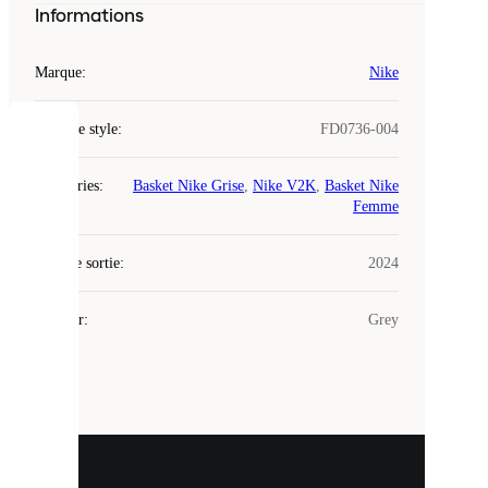
Informations
Marque
:
Nike
Code de style
:
FD0736-004
COOKIES
Catégories
:
Basket Nike Grise
,
Nike V2K
,
Basket Nike
Laced
Femme
utilise
des
Date de sortie
cookies.
:
2024
Les
cookies
Couleur
:
Grey
sont
de
petits
fichiers
utilisés
pour
vous
présenter