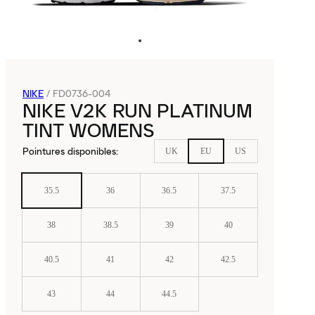
NIKE
/
FD0736-004
NIKE V2K RUN PLATINUM
TINT WOMENS
Pointures disponibles
:
UK
EU
US
35.5
36
36.5
37.5
38
38.5
39
40
40.5
41
42
42.5
43
44
44.5