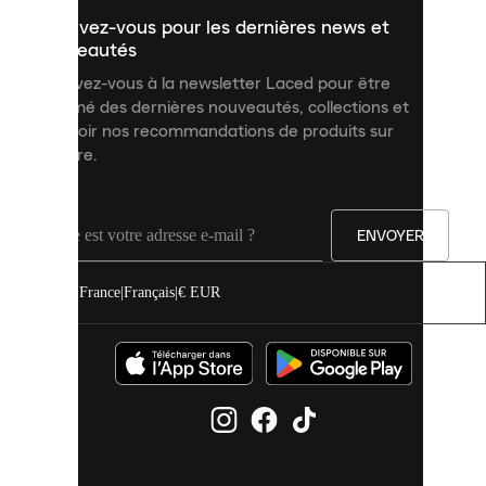
un
Inscrivez-vous pour les dernières news et
contenu
personnalisé
nouveautés
et
Inscrivez-vous à la newsletter Laced pour être
améliorer
informé des dernières nouveautés, collections et
votre
expérience
recevoir nos recommandations de produits sur
sur
mesure.
notre
site.
Vous
pouvez
ENVOYER
autoriser
tous
les
France
|
Français
|
€ EUR
cookies
ou
les
gérer
individuellement
dans
vos
paramètres
de