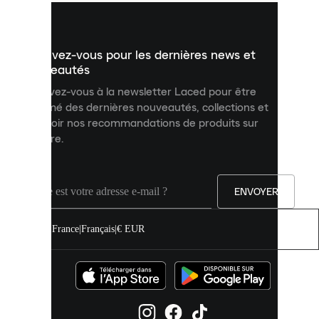
vous
présenter
un
Inscrivez-vous pour les dernières news et
contenu
personnalisé
nouveautés
et
Inscrivez-vous à la newsletter Laced pour être
améliorer
informé des dernières nouveautés, collections et
votre
expérience
recevoir nos recommandations de produits sur
sur
mesure.
notre
site.
Vous
pouvez
ENVOYER
autoriser
tous
les
France
|
Français
|
€ EUR
cookies
ou
les
gérer
individuellement
dans