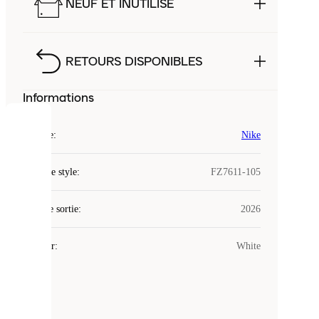
NEUF ET INUTILISÉ
RETOURS DISPONIBLES
Informations
COOKIES
Marque
:
Nike
Laced
Code de style
:
FZ7611-105
utilise
des
Date de sortie
cookies.
:
2026
Les
cookies
Couleur
:
White
sont
de
petits
fichiers
utilisés
pour