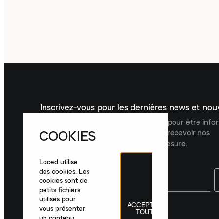
Inscrivez-vous pour les dernières news et no
Inscrivez-vous à la newsletter Laced pour être inf
COOKIES
dernières nouveautés, collections et recevoir nos
recommandations de produits sur mesure.
Laced utilise
des cookies. Les
cookies sont de
petits fichiers
utilisés pour
ACCEPTER
France
|
Français
|
€ EUR
vous présenter
TOUT
un contenu