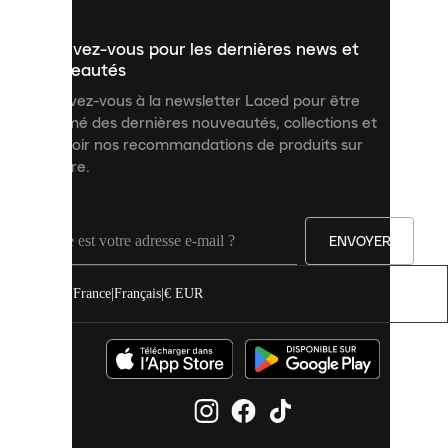
présenter
un
Inscrivez-vous pour les dernières news et
contenu
personnalisé
nouveautés
et
Inscrivez-vous à la newsletter Laced pour être
améliorer
informé des dernières nouveautés, collections et
votre
expérience
recevoir nos recommandations de produits sur
sur
mesure.
notre
site.
Vous
pouvez
ENVOYER
autoriser
tous
les
France
|
Français
|
€ EUR
cookies
ou
les
gérer
individuellement
dans
vos
paramètres